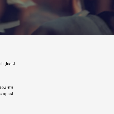
і цінові
 водити
 яскраві