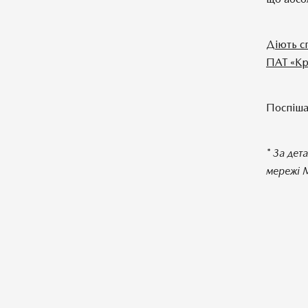
Діють с
ПАТ «Кр
Поспіша
* За дет
мережі M