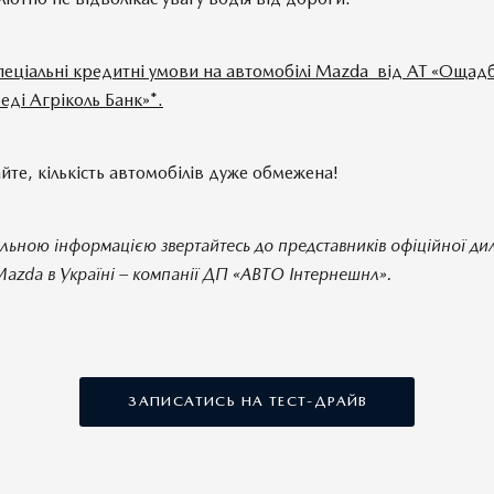
пеціальні кредитні умови на автомобілі Mazda від АТ «Ощадб
еді Агріколь Банк»*.
йте, кількість автомобілів дуже обмежена!
альною інформацією звертайтесь до представників офіційної ди
azda в Україні – компанії ДП «АВТО Інтернешнл».
ЗАПИСАТИСЬ НА ТЕСТ-ДРАЙВ