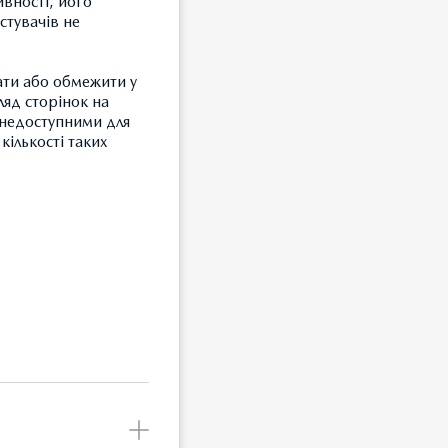
ивності, його
стувачів не
им,
метрів
ати або обмежити у
 систем
ляд сторінок на
волення
и недоступними для
ртною!
кількості таких
З
Т
2,0
у
З
 повним
Б