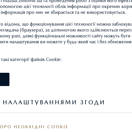
ті mazda.zhitomir.ua та проведення робіт з оцінки його ефект
опомогою цієї технології облік інформації про окремих кори
й дизайн КОДО – Душа Руху, який нікого не залишає байдуж
а інформація про них не збирається та не використовується.
йно економічні, надійні та перевірені часом і тисячами кіло
 відома, що функціонування цієї технології можна заблокув
гах України бензинові двигуни Skyactiv та широкий комплекс
глядача (браузера), за допомогою якого здійснюється перег
вної безпеки i-Activsense не лише забезпечать максимум задо
такому разі, деякі функціональні можливості сайту можуть бут
йву, а й зроблять подорож максимально безпечною та комфо
нити налаштування ви можете у будь-який час і без обмеження 
свого партнера для пригод:
акі категорії файлів Cookie:
ний кросовер Mazda СХ-3
з підігрівом сидінь, керма та з
І
іодною оптикою
від 579 100 грн
.
Я НАЛАШТУВАННЯМИ ЗГОДИ
більше драйву –
обирайте емоційну та динамічну Mazda СХ-5 
тації Touring
з переднім приводом лише за 691 900 грн. або
м лише за 729 700 грн
.
ОРО НЕОБХІДНІ COOKIE