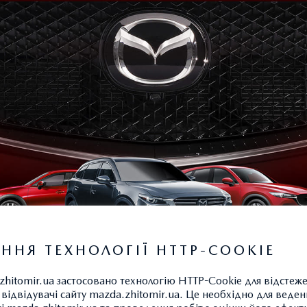
ННЯ ТЕХНОЛОГІЇ HTTP-COOKIE
zhitomir.ua застосовано технологію HTTP-Cookie для відстеж
відвідувачі сайту mazda.zhitomir.ua. Це необхідно для веденн