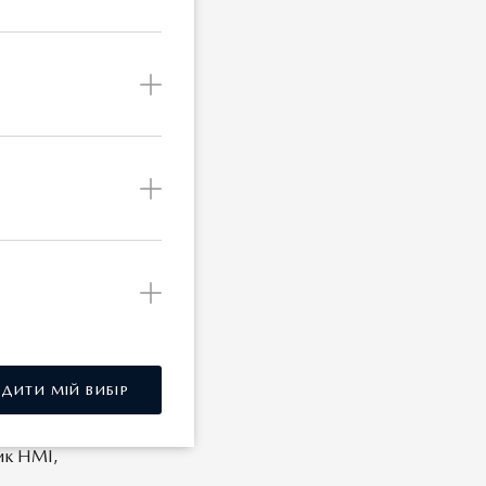
водом за
 2,5
з
тими
ної
ше
за 1
розміру,
РДИТИ МІЙ ВИБІР
дної
тик HMI,