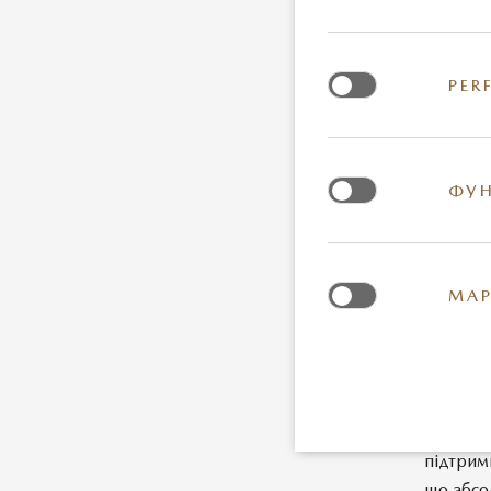
Або Ma
710 400
PER
Бажаєте
обирайт
преміал
ФУН
ексклюз
безпеки 
201 600
МАР
Mazda –
положен
регулюв
незручн
підтрим
що абсол