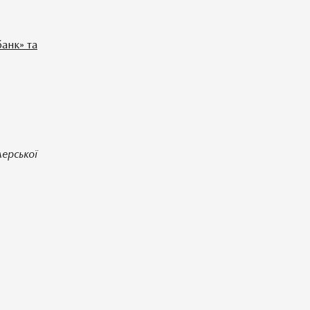
анк» та
лерської