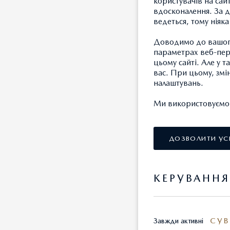
користувачів на сай
вдосконалення. За д
Фірмови
ведеться, тому ніяк
надзвича
Доводимо до вашого
по доро
параметрах веб-пере
проакти
цьому сайті. Але у 
від дра
вас. При цьому, змі
налаштувань.
Обирай 
Ми використовуємо т
Компакт
ДОЗВОЛИТИ УС
світлод
КЕРУВАНН
Хочете 
комплек
приводо
СУВ
Завжди активні