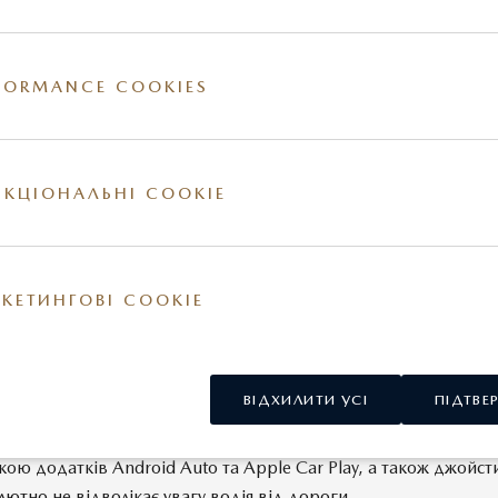
zda СХ-5
з потужним двигуном 2,5 л. 194 к.с. з переднім при
 грн. або з повним приводом від 778 900 грн
.
FORMANCE COOKIES
 комфорту вищого класу та більше простору для подорожей –
е флагмаський кросовер Mazda СХ-9 з турбованим двигуном
ьною аудіо системою Bose з 12 динаміками, сидіннями обши
КЦІОНАЛЬНІ COOKIE
ивною шкірою Nappa, розширеним пакетом систем проактив
i-Activsense, круїз-контролем, проекцією на вітрове скло ли
 грн
.
КЕТИНГОВІ COOKIE
 це максимально ергономічний салон у кожній дрібниці – від 
ня та куту розміщення педалей прискорення та гальмування,
ВІДХИЛИТИ УСІ
ПІДТВЕ
ання положення сидіння таким чином, що не відчувається жо
ості – до оптимального розміщення монітору MZD-Connect з
кою додатків Android Auto та Apple Car Play, а також джойс
ютно не відволікає увагу водія від дороги.