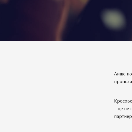
Лише по
пропози
Кросове
– це не 
партнери