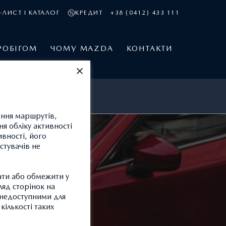
-ЛИСТ І КАТАЛОГ
КРЕДИТ
+38 (0412) 433 111
РОБІГОМ
ЧОМУ MAZDA
КОНТАКТИ
ення маршрутів,
я обліку активності
ивності, його
стувачів не
ати або обмежити у
ляд сторінок на
и недоступними для
кількості таких