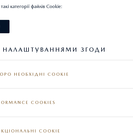
акі категорії файлів Cookie:
І
Я НАЛАШТУВАННЯМИ ЗГОДИ
ВАКАНСІЇ
ОРО НЕОБХІДНІ COOKIE
FORMANCE COOKIES
ТИСЬ ПРО:
КОРИСНО ЗНАТИ:
КЦІОНАЛЬНІ COOKIE