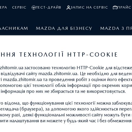
ЕРА
СЕРВІС
ТЕСТ-ДРАЙВ
ЗАПИС НА СЕРВІС
ПРАЙС
ЛАСНИКАМ
MAZDA ДЛЯ БІЗНЕСУ
MAZDA З П
ННЯ ТЕХНОЛОГІЇ HTTP-COOKIE
zhitomir.ua застосовано технологію HTTP-Cookie для відстеж
відвідувачі сайту mazda.zhitomir.ua. Це необхідно для веденн
ті mazda.zhitomir.ua та проведення робіт з оцінки його ефект
опомогою цієї технології облік інформації про окремих кори
а інформація про них не збирається та не використовується.
 відома, що функціонування цієї технології можна заблокув
глядача (браузера), за допомогою якого здійснюється перег
ВАКАНСІЇ
такому разі, деякі функціональні можливості сайту можуть бут
нити налаштування ви можете у будь-який час і без обмеження 