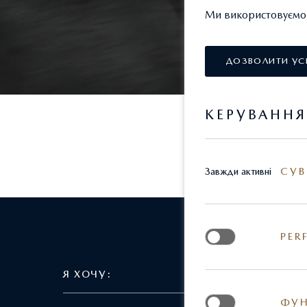
Ми використовуємо т
ДОЗВОЛИТИ УС
КЕРУВАНН
СУВ
Завжди активні
PER
Я ХОЧУ:
ДІЗНА
ФУН