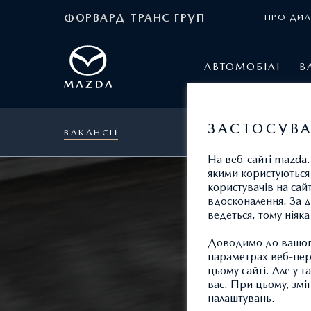
ФОРВАРД ТРАНС ГРУП
ПРО ДИЛ
АВТОМОБІЛІ
В
ЗАСТОСУВА
ВАКАНСІЇ
На веб-сайті mazda.
якими користуються 
користувачів на сай
вдосконалення. За д
ведеться, тому ніяк
Доводимо до вашого
параметрах веб-пере
цьому сайті. Але у 
вас. При цьому, змі
налаштувань.