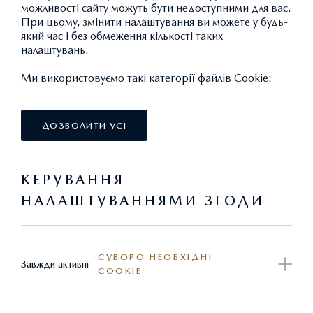
можливості сайту можуть бути недоступними для вас.
Наявність автомобіля та ціну на день покупки
При цьому, змінити налаштування ви можете у будь-
який час і без обмеження кількості таких
уточнюйте у офіційного дилера.
налаштувань.
Постачальник залишає за собою право вносити зміни у
комплектацію та ціни, також з урахуванням змін
Ми використовуємо такі категорії файлів Cookie:
міжбанківського курсу долару США.
ГАРАНТІЙНИЙ ТЕРМІН - 3 роки або 100 000 км
ДОЗВОЛИТИ УСІ
пробігу (в залежності від того, що настане
раніше)
www.mazda.ua
КЕРУВАННЯ
НАЛАШТУВАННЯМИ ЗГОДИ
**Включає пакет наступних опцій безпеки:
ABS – Антиблокувальна система гальм
TCS – Протибуксувальна система
СУВОРО НЕОБХІДНІ
EBA – Система підвищення ефективності при
Завжди активні
COOKIE
екстреному гальмуванні
DSC – Система динамічної стабілізації