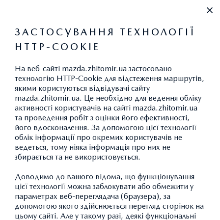
+38 (0412) 433 111
ЗАСТОСУВАННЯ ТЕХНОЛОГІЇ
HTTP-COOKIE
ПРАЙС-ЛИСТ
На веб-сайті mazda.zhitomir.ua застосовано
технологію HTTP-Cookie для відстеження маршрутів,
якими користуються відвідувачі сайту
mazda.zhitomir.ua. Це необхідно для ведення обліку
активності користувачів на сайті mazda.zhitomir.ua
1
Роздрібні ціни на автомобілі 2026 р.в., під
та проведення робіт з оцінки його ефективності,
його вдосконалення. За допомогою цієї технології
замовлення, станом на 08.05.2026 року. Ціна включає
облік інформації про окремих користувачів не
ПДВ та колір металік.
ведеться, тому ніяка інформація про них не
збирається та не використовується.
3
Спеціальні ціни на лімітовану партію автомобілів 2026
р.в., станом на 08.05.2026 року. КІЛЬКІСТЬ
Доводимо до вашого відома, що функціонування
АВТОМОБІЛІВ ЛІМІТОВАНА. Ціна включає ПДВ та
цієї технології можна заблокувати або обмежити у
параметрах веб-переглядача (браузера), за
колір металік.
допомогою якого здійснюється перегляд сторінок на
цьому сайті. Але у такому разі, деякі функціональні