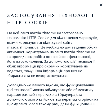
+38 (0412) 433 111
ЗАСТОСУВАННЯ ТЕХНОЛОГІЇ
HTTP-COOKIE
НОВИНИ
На веб-сайті mazda.zhitomir.ua застосовано
технологію HTTP-Cookie для відстеження маршрутів,
СПЕЦІАЛЬНА
якими користуються відвідувачі сайту
mazda.zhitomir.ua. Це необхідно для ведення обліку
ПРОПОЗИЦІЯ ПРИ
активності користувачів на сайті mazda.zhitomir.ua
та проведення робіт з оцінки його ефективності,
ПОКУПЦІ MAZDA 6 ТА
його вдосконалення. За допомогою цієї технології
MAZDA CX-5: КАСКО В
облік інформації про окремих користувачів не
ведеться, тому ніяка інформація про них не
ПОДАРУНОК*
збирається та не використовується.
Доводимо до вашого відома, що функціонування
цієї технології можна заблокувати або обмежити у
параметрах веб-переглядача (браузера), за
допомогою якого здійснюється перегляд сторінок на
цьому сайті. Але у такому разі, деякі функціональні