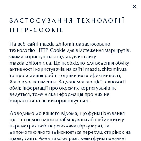
+38 (0412) 433 111
ЗАСТОСУВАННЯ ТЕХНОЛОГІЇ
HTTP-COOKIE
ПРАЙС-ЛИСТ
На веб-сайті mazda.zhitomir.ua застосовано
ЗМІНИТИ
технологію HTTP-Cookie для відстеження маршрутів,
якими користуються відвідувачі сайту
mazda.zhitomir.ua. Це необхідно для ведення обліку
активності користувачів на сайті mazda.zhitomir.ua
та проведення робіт з оцінки його ефективності,
MAZDA CX-5
його вдосконалення. За допомогою цієї технології
облік інформації про окремих користувачів не
TOP
ведеться, тому ніяка інформація про них не
ДОДАТИ АВТОМОБІЛЬ
1
Ціна 2 062 800 грн.
збирається та не використовується.
Спеціальна пропозиція: 1
Доводимо до вашого відома, що функціонування
3
879 900 грн.
цієї технології можна заблокувати або обмежити у
параметрах веб-переглядача (браузера), за
БІЛЬШЕ ДЕТАЛЕЙ
допомогою якого здійснюється перегляд сторінок на
цьому сайті. Але у такому разі, деякі функціональні