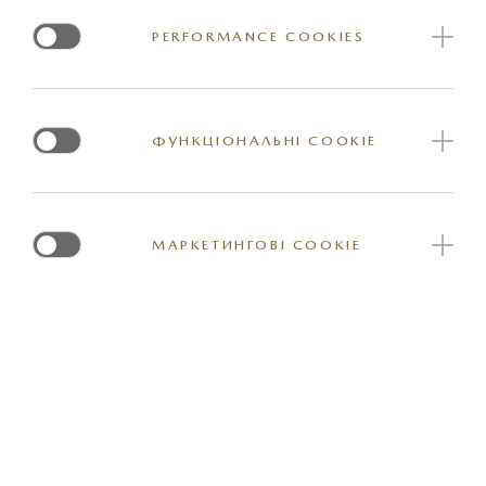
PERFORMANCE COOKIES
КОМФОРТ
ФУНКЦІОНАЛЬНІ COOKIE
МУЛЬТИМЕДІЯ ТА КОМУНІКАЦІЯ
МАРКЕТИНГОВІ COOKIE
ДОПОМІЖНІ СИСТЕМИ
СИСТЕМИ БЕЗПЕКИ I-ACTIVSENSE